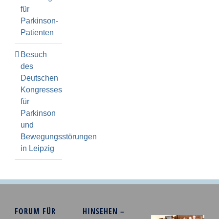
für
Parkinson-
Patienten
Besuch
des
Deutschen
Kongresses
für
Parkinson
und
Bewegungsstörungen
in Leipzig
FORUM FÜR
HINSEHEN –