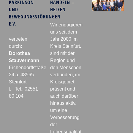
PARKINSON
HANDELN –
UND
HELFEN
BEWEGUNGSSTÖRUNGEN
E.V.
Wir engagieren
uns seit dem
vertreten
Jahr 2000 im
durch:
Kreis Steinfurt,
Dorothea
sind mit der
Stauvermann
Region und
Eichendorffstraße
den Menschen
24 a, 48565
verbunden, im
Steinfurt
Kreisgebiet
Tel.: 02551
präsent und
80 104
auch darüber
hinaus aktiv,
um eine
Verbesserung
der
Lebensqualität