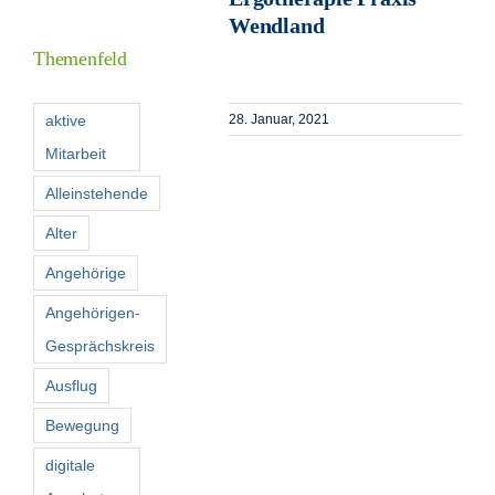
Inform
Wendland
Themenfeld
Förder
aktive
28. Januar, 2021
Mitarbeit
Konta
Alleinstehende
Suche
Alter
nach:
Angehörige
Angehörigen-
Gesprächskreis
Ausflug
Bewegung
digitale