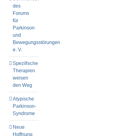
des
Forums
für
Parkinson
und
Bewegungsstörungen
e. V.
Spezifische
Therapien
weisen
den Weg
Atypische
Parkinson-
Syndrome
Neue
Hoffnung