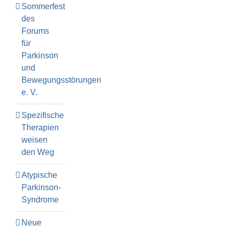
Sommerfest
des
Forums
für
Parkinson
und
Bewegungsstörungen
e. V.
Spezifische
Therapien
weisen
den Weg
Atypische
Parkinson-
Syndrome
Neue