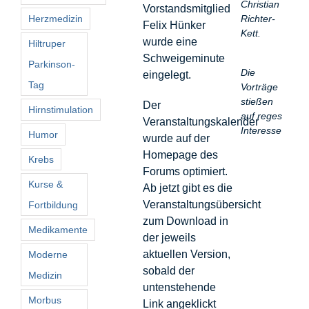
Christian
Vorstandsmitglied
Richter-
Herzmedizin
Felix Hünker
Kett.
wurde eine
Hiltruper
Schweigeminute
Parkinson-
Die
eingelegt.
Tag
Vorträge
stießen
Der
Hirnstimulation
auf reges
Veranstaltungskalender
Interesse
Humor
wurde auf der
Homepage des
Krebs
Forums optimiert.
Kurse &
Ab jetzt gibt es die
Veranstaltungsübersicht
Fortbildung
zum Download in
Medikamente
der jeweils
aktuellen Version,
Moderne
sobald der
Medizin
untenstehende
Morbus
Link angeklickt