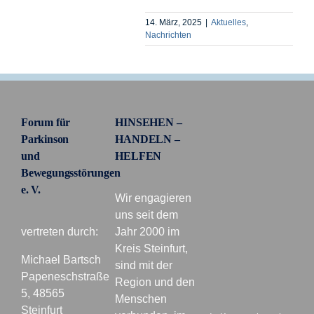
14. März, 2025
|
Aktuelles
,
Nachrichten
Forum für
HINSEHEN –
Parkinson
HANDELN –
und
HELFEN
Bewegungsstörungen
e. V.
Wir engagieren
uns seit dem
vertreten durch:
Jahr 2000 im
Kreis Steinfurt,
Michael Bartsch
sind mit der
Papeneschstraße
Region und den
5, 48565
Menschen
Steinfurt