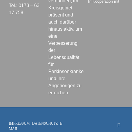
verbunden, im
In Kooperation mit
Tel.: 0173 – 63
Kreisgebiet
17 758
präsent und
auch darüber
hinaus aktiv, um
eine
Verbesserung
der
Lebensqualität
für
Parkinsonkranke
und ihre
Angehörigen zu
erreichen.
IMPRESSUM
|
DATENSCHUTZ
|
E-
MAIL