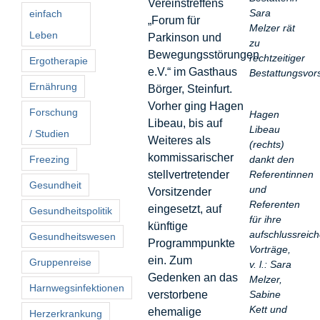
Vereinstreffens
Sara
einfach
„Forum für
Melzer rät
Leben
Parkinson und
zu
Bewegungsstörungen
rechtzeitiger
Ergotherapie
e.V.“ im Gasthaus
Bestattungsvor
Ernährung
Börger, Steinfurt.
Vorher ging Hagen
Forschung
Hagen
Libeau, bis auf
Libeau
/ Studien
Weiteres als
(rechts)
kommissarischer
dankt den
Freezing
Referentinnen
stellvertretender
Gesundheit
und
Vorsitzender
Referenten
eingesetzt, auf
Gesundheitspolitik
für ihre
künftige
aufschlussreic
Gesundheitswesen
Programmpunkte
Vorträge,
ein. Zum
Gruppenreise
v. l.: Sara
Gedenken an das
Melzer,
Harnwegsinfektionen
Sabine
verstorbene
Kett und
ehemalige
Herzerkrankung