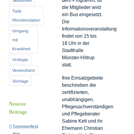
dem Programm, für
Selbsthilfe
die Mitglieder wird
Tiefe
ein Bus eingesetzt.
Hirnstimulation
Die
Informationsveranstaltung
Umgang
findet von 15 bis
mit
18 Uhr in der
Krankheit
Stadthalle
Münster-Hiltrup
Urologie
statt.
Vereinsfahrt
Ihre Einsatzgebiete
Vorträge
beschrieben die
zertifizierten,
unabhängigen,
Neueste
Pflegesachverständigen
Beiträge
und Pflegeberater
Sabine Kett und ihr
Sommerfest
Ehemann Christian
des