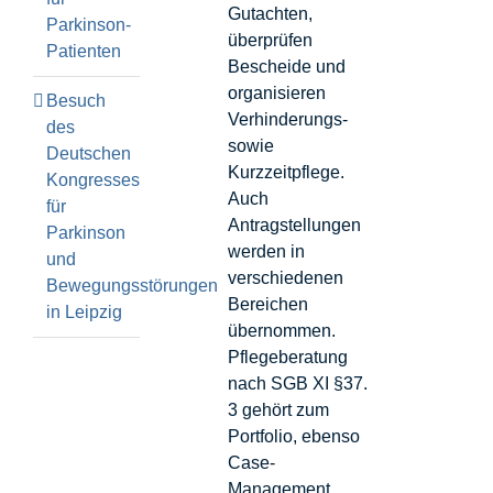
Gutachten,
Parkinson-
überprüfen
Patienten
Bescheide und
organisieren
Besuch
Verhinderungs-
des
sowie
Deutschen
Kurzzeitpflege.
Kongresses
Auch
für
Antragstellungen
Parkinson
werden in
und
verschiedenen
Bewegungsstörungen
Bereichen
in Leipzig
übernommen.
Pflegeberatung
nach SGB XI §37.
3 gehört zum
Portfolio, ebenso
Case-
Management.