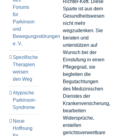
Richter-Kett. Diese
Forums
Sparte ist aus dem
für
Gesundheitswesen
Parkinson
nicht mehr
und
wegzudenken. Sie
Bewegungsstörungen
beraten und
e. V.
unterstützen auf
Wunsch bei der
Spezifische
Einstufung in einen
Therapien
Pflegegrad, sie
weisen
begleiten die
den Weg
Begutachtungen
des Medizinischen
Atypische
Dienstes der
Parkinson-
Krankenversicherung,
Syndrome
bearbeiten
Widersprüche,
Neue
erstellen
Hoffnung
gerichtsverwertbare
für