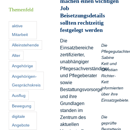
machen einen wichtigen
Job
Themenfeld
Beisetzungsdetails
Förderer
sollten rechtzeitig
aktive
festgelegt werden
Mitarbeit
Kontakt
Die
Alleinstehende
Die
Einsatzbereiche
Pflegegutachte
Suche
zertifizierter,
Alter
Sabine
nach:
unabhängiger
Kett und
Angehörige
Pflegesachverständiger
Christian
und Pflegeberater
Richter-
Angehörigen-
Kett
sowie
Gesprächskreis
informierten
Bestattungsvorsorge
über ihre
Ausflug
und ihre
Einsatzgebiete.
Grundlagen
Bewegung
standen im
digitale
Die
Zentrum des
geprüfte
aktuellen
Angebote
Bestatterin