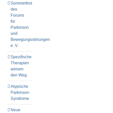
Sommerfest
des
Forums
für
Parkinson
und
Bewegungsstörungen
e. V.
Spezifische
Therapien
weisen
den Weg
Atypische
Parkinson-
Syndrome
Neue