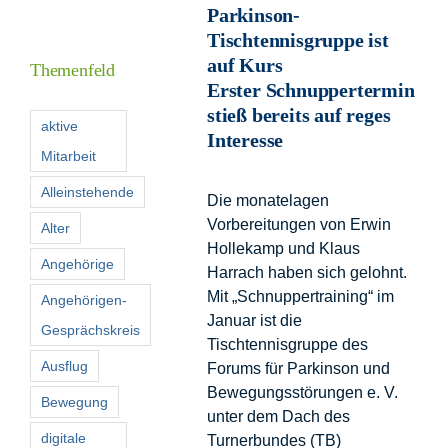
Parkinson-
Informationen
Tischtennisgruppe ist
auf Kurs
Themenfeld
Erster Schnuppertermin
Förderer
stieß bereits auf reges
aktive
Interesse
Mitarbeit
Kontakt
Alleinstehende
Die monatelagen
Suche
Vorbereitungen von Erwin
Alter
nach:
Hollekamp und Klaus
Angehörige
Harrach haben sich gelohnt.
Mit „Schnuppertraining“ im
Angehörigen-
Januar ist die
Gesprächskreis
Tischtennisgruppe des
Ausflug
Forums für Parkinson und
Bewegungsstörungen e. V.
Bewegung
unter dem Dach des
digitale
Turnerbundes (TB)