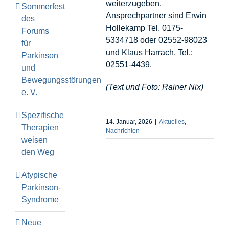
weiterzugeben.
Sommerfest
Ansprechpartner sind Erwin
des
Hollekamp Tel. 0175-
Forums
5334718 oder 02552-98023
für
und Klaus Harrach, Tel.:
Parkinson
02551-4439.
und
Bewegungsstörungen
(Text und Foto: Rainer Nix)
e. V.
Spezifische
14. Januar, 2026
|
Aktuelles
,
Therapien
Nachrichten
weisen
den Weg
Atypische
Parkinson-
Syndrome
Neue