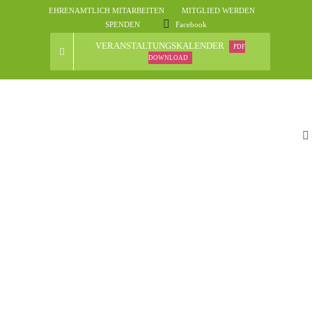
Skip
EHRENAMTLICH MITARBEITEN
MITGLIED WERDEN
to
SPENDEN
Facebook
content
VERANSTALTUNGSKALENDER
PDF
DOWNLOAD
To
Na
St
D
N
Ve