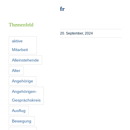
fr
I
Themenfeld
20. September, 2024
F
aktive
Mitarbeit
K
Alleinstehende
Alter
S
n
Angehörige
Angehörigen-
Gesprächskreis
Ausflug
Bewegung