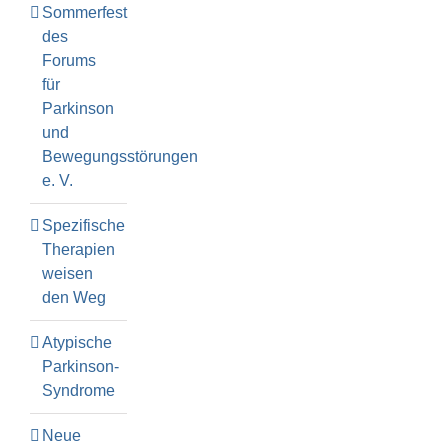
Sommerfest
des
Forums
für
Parkinson
und
Bewegungsstörungen
e. V.
Spezifische
Therapien
weisen
den Weg
Atypische
Parkinson-
Syndrome
Neue