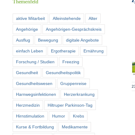
Themenfeld
aktive Mitarbeit
Alleinstehende
Alter
Angehörige
Angehörigen-Gesprächskreis
Ausflug
Bewegung
digitale Angebote
einfach Leben
Ergotherapie
Ernährung
Forschung / Studien
Freezing
Gesundheit
Gesundheitspolitik
Gesundheitswesen
Gruppenreise
23
Harnwegsinfektionen
Herzerkrankung
Herzmedizin
Hiltruper Parkinson-Tag
Hirnstimulation
Humor
Krebs
Kurse & Fortbildung
Medikamente