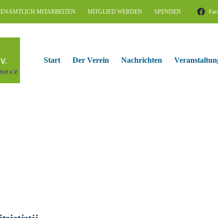
ENAMTLICH MITARBEITEN
MITGLIED WERDEN
SPENDEN
Fac
Start
Der Verein
Nachrichten
Veranstaltun
jtzjztjztjj