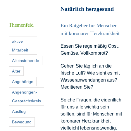
Natürlich herzgesund
I
Themenfeld
Ein Ratgeber für Menschen
mit koronarer Herzkrankheit
F
aktive
Essen Sie regelmäßig Obst,
Mitarbeit
Gemüse, Vollkornbrot?
K
Alleinstehende
Gehen Sie täglich an die
Alter
frische Luft? Wie sieht es mit
S
Wasseranwendungen aus?
n
Angehörige
Meditieren Sie?
Angehörigen-
Solche Fragen, die eigentlich
Gesprächskreis
für uns alle wichtig sein
Ausflug
sollten, sind für Menschen mit
koronarer Herzkrankheit
Bewegung
vielleicht lebensnotwendig.