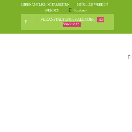
Skip
EHRENAMTLICH MITARBEITEN
MITGLIED WERDEN
to
SPENDEN
Facebook
content
VERANSTALTUNGSKALENDER
PDF
DOWNLOAD
To
Na
St
D
N
Ve