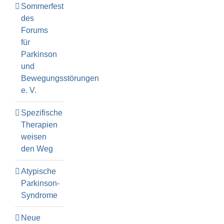
Sommerfest
des
Forums
für
Parkinson
und
Bewegungsstörungen
e. V.
Spezifische
Therapien
weisen
den Weg
Atypische
Parkinson-
Syndrome
Neue