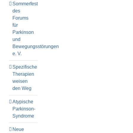
Sommerfest
des
Forums
für
Parkinson
und
Bewegungsstörungen
e. V.
Spezifische
Therapien
weisen
den Weg
Atypische
Parkinson-
Syndrome
Neue