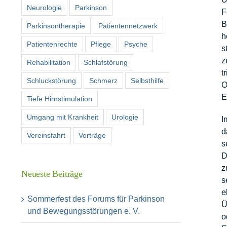
Neurologie
Parkinson
F
B
Parkinsontherapie
Patientennetzwerk
h
Patientenrechte
Pflege
Psyche
s
z
Rehabilitation
Schlafstörung
t
Schluckstörung
Schmerz
Selbsthilfe
O
E
Tiefe Hirnstimulation
Umgang mit Krankheit
Urologie
I
d
Vereinsfahrt
Vorträge
s
D
z
Neueste Beiträge
s
e
Sommerfest des Forums für Parkinson
Ü
und Bewegungsstörungen e. V.
o