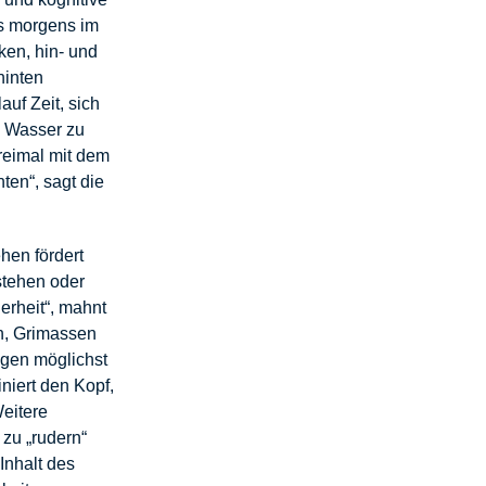
ts morgens im
ken, hin- und
hinten
auf Zeit, sich
ke Wasser zu
dreimal mit dem
ten“, sagt die
hen fördert
stehen oder
erheit“, mahnt
ln, Grimassen
ngen möglichst
iniert den Kopf,
Weitere
zu „rudern“
Inhalt des