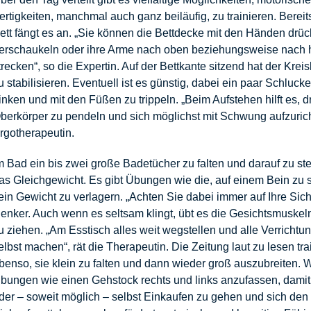
ertigkeiten, manchmal auch ganz beiläufig, zu trainieren. Berei
ett fängt es an. „Sie können die Bettdecke mit den Händen drüc
erschaukeln oder ihre Arme nach oben beziehungsweise nach 
trecken“, so die Expertin. Auf der Bettkante sitzend hat der Kreisl
u stabilisieren. Eventuell ist es günstig, dabei ein paar Schluc
rinken und mit den Füßen zu trippeln. „Beim Aufstehen hilft es, 
berkörper zu pendeln und sich möglichst mit Schwung aufzurich
rgotherapeutin.
m Bad ein bis zwei große Badetücher zu falten und darauf zu ste
as Gleichgewicht. Es gibt Übungen wie die, auf einem Bein zu 
ein Gewicht zu verlagern. „Achten Sie dabei immer auf Ihre Sich
enker. Auch wenn es seltsam klingt, übt es die Gesichtsmuske
u ziehen. „Am Esstisch alles weit wegstellen und alle Verrichtu
elbst machen“, rät die Therapeutin. Die Zeitung laut zu lesen tra
benso, sie klein zu falten und dann wieder groß auszubreiten. 
bungen wie einen Gehstock rechts und links anzufassen, damit 
der – soweit möglich – selbst Einkaufen zu gehen und sich den 