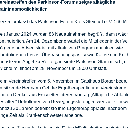
ereinstreffen des Parkinson-Forums zeigte alltägliche
rainingsmöglichkeiten
erzeit umfasst das Parkinson-Forum Kreis Steinfurt e. V. 566 Mit
eit Januar 2024 wurden 83 Neuaufnahmen begrüßt, damit wäch
ontinuierlich. Am 14. Dezember erwartet die Mitglieder in der Ve
örger eine Adventsfeier mit attraktiven Programmpunkten wie
andolinenorchester, Überraschungsgast sowie Kaffee und Kuc
ächste von Angelika Relt organisierte Parkinson-Stammtisch, d
Wichteln“, findet am 28. November um 18.00 Uhr statt.
eim Vereinstreffen vom 6. November im Gasthaus Börger begrü
orsitzende Hermann Gehrke Ergotherapeutin und Vereinsförder
udrun Denker aus Emsdetten, deren Vortrag „Alltägliche Abläuf
estalten“ Betroffenen von Bewegungsstörungen wertvolle Hinwe
ahezu 20 Jahren betreibt sie ihre Ergotherapiepraxis, nachdem 
ange Zeit als Krankenschwester arbeitete.
ber den Tag verteilt gibt es vielfältige Möglichkeiten, motorisch