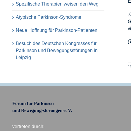
E
Spezifische Therapien weisen den Weg
„
Atypische Parkinson-Syndrome
G
v
Neue Hoffnung für Parkinson-Patienten
(
Besuch des Deutschen Kongresses für
Parkinson und Bewegungsstörungen in
Leipzig
1
Forum für Parkinson
und Bewegungsstörungen e. V.
vertreten durch: