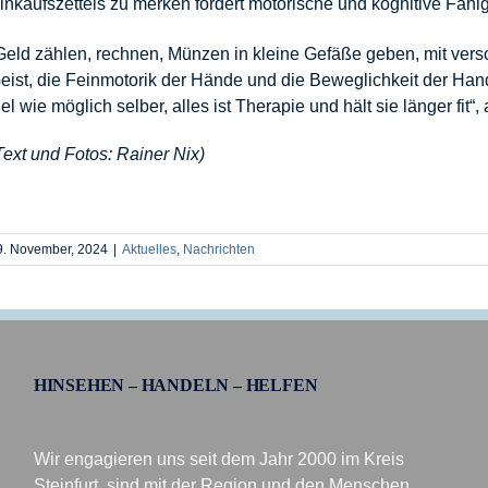
inkaufszettels zu merken fördert motorische und kognitive Fähig
Geld zählen, rechnen, Münzen in kleine Gefäße geben, mit versch
eist, die Feinmotorik der Hände und die Beweglichkeit der Han
iel wie möglich selber, alles ist Therapie und hält sie länger fit“
Text und Fotos: Rainer Nix)
9. November, 2024
|
Aktuelles
,
Nachrichten
HINSEHEN – HANDELN – HELFEN
Wir engagieren uns seit dem Jahr 2000 im Kreis
Steinfurt, sind mit der Region und den Menschen