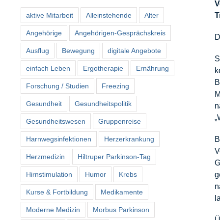
V
aktive Mitarbeit
Alleinstehende
Alter
T
Angehörige
Angehörigen-Gesprächskreis
D
Ausflug
Bewegung
digitale Angebote
S
einfach Leben
Ergotherapie
Ernährung
k
B
Forschung / Studien
Freezing
M
Gesundheit
Gesundheitspolitik
n
„
Gesundheitswesen
Gruppenreise
Harnwegsinfektionen
Herzerkrankung
B
V
Herzmedizin
Hiltruper Parkinson-Tag
G
Hirnstimulation
Humor
Krebs
g
n
Kurse & Fortbildung
Medikamente
l
Moderne Medizin
Morbus Parkinson
Ü