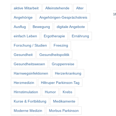
aktive Mitarbeit
Alleinstehende
Alter
1
Angehörige
Angehörigen-Gesprächskreis
Ausflug
Bewegung
digitale Angebote
einfach Leben
Ergotherapie
Ernährung
Forschung / Studien
Freezing
Gesundheit
Gesundheitspolitik
Gesundheitswesen
Gruppenreise
Harnwegsinfektionen
Herzerkrankung
Herzmedizin
Hiltruper Parkinson-Tag
Hirnstimulation
Humor
Krebs
Kurse & Fortbildung
Medikamente
Moderne Medizin
Morbus Parkinson