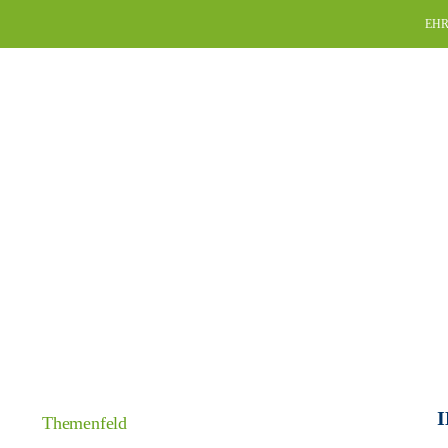
Skip
EHR
to
content
I
Themenfeld