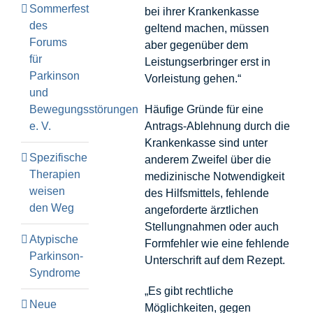
Sommerfest
bei ihrer Krankenkasse
des
geltend machen, müssen
Forums
aber gegenüber dem
für
Leistungserbringer erst in
Parkinson
Vorleistung gehen.“
und
Bewegungsstörungen
Häufige Gründe für eine
e. V.
Antrags-Ablehnung durch die
Krankenkasse sind unter
Spezifische
anderem Zweifel über die
Therapien
medizinische Notwendigkeit
weisen
des Hilfsmittels, fehlende
den Weg
angeforderte ärztlichen
Stellungnahmen oder auch
Atypische
Formfehler wie eine fehlende
Parkinson-
Unterschrift auf dem Rezept.
Syndrome
„Es gibt rechtliche
Neue
Möglichkeiten, gegen