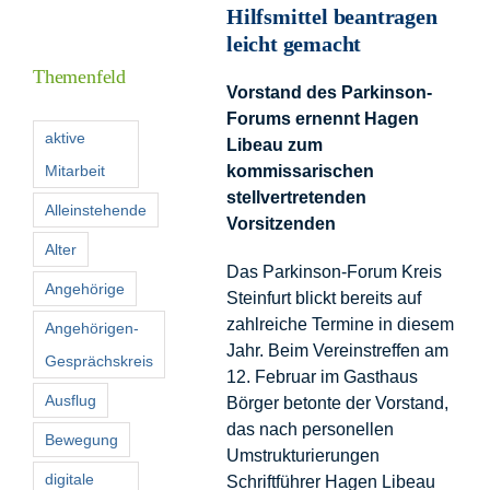
Hilfsmittel beantragen
Informationen
leicht gemacht
Themenfeld
Vorstand des Parkinson-
Förderer
Forums ernennt Hagen
aktive
Libeau zum
Mitarbeit
kommissarischen
Kontakt
stellvertretenden
Alleinstehende
Vorsitzenden
Suche
Alter
nach:
Das Parkinson-Forum Kreis
Angehörige
Steinfurt blickt bereits auf
zahlreiche Termine in diesem
Angehörigen-
Jahr. Beim Vereinstreffen am
Gesprächskreis
12. Februar im Gasthaus
Ausflug
Börger betonte der Vorstand,
das nach personellen
Bewegung
Umstrukturierungen
digitale
Schriftführer Hagen Libeau