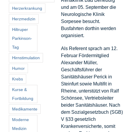
Rehaklinik Bad Berleburg
und am 05. September die
Herzerkrankung
Neurologische Klinik
Herzmedizin
Sorpesee besucht.
Busfahrten dorthin werden
Hiltruper
organisiert.
Parkinson-
Tag
Als Referent sprach am 12.
Februar Fördermitglied
Hirnstimulation
Alexander Müller,
Humor
Geschäftsführer der
Sanitätshäuser Perick in
Krebs
Steinfurt sowie Multifit in
Kurse &
Rheine, unterstützt von Ralf
Schönsee, Vertriebsleiter
Fortbildung
beider Sanitätshäuser. Nach
Medikamente
dem Sozialgesetzbuch (SGB)
V §33 gesetzlich
Moderne
Krankenversicherte, somit
Medizin