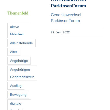
Inform
ParkinsonForum
Themenfeld
Generikawechsel
Förder
ParkinsonForum
aktive
29. Juni, 2022
Mitarbeit
Konta
Alleinstehende
Suche
Alter
nach:
Angehörige
Angehörigen-
Gesprächskreis
Ausflug
Bewegung
digitale