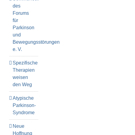
des
Forums
für
Parkinson
und
Bewegungsstörungen
e. V.
Spezifische
Therapien
weisen
den Weg
Atypische
Parkinson-
Syndrome
Neue
Hoffnung