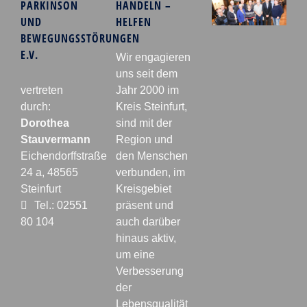
PARKINSON
HANDELN –
UND
HELFEN
BEWEGUNGSSTÖRUNGEN
E.V.
Wir engagieren
uns seit dem
vertreten
Jahr 2000 im
durch:
Kreis Steinfurt,
Dorothea
sind mit der
Stauvermann
Region und
Eichendorffstraße
den Menschen
24 a, 48565
verbunden, im
Steinfurt
Kreisgebiet
Tel.: 02551
präsent und
80 104
auch darüber
hinaus aktiv,
um eine
Verbesserung
der
Lebensqualität