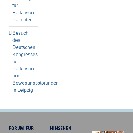
für
Parkinson-
Patienten
Besuch
des
Deutschen
Kongresses
für
Parkinson
und
Bewegungsstörungen
in Leipzig
FORUM FÜR
HINSEHEN –