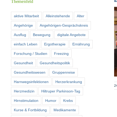
Themenfeld
aktive Mitarbeit
Alleinstehende
Alter
Angehörige
Angehörigen-Gesprächskreis
Ausflug
Bewegung
digitale Angebote
einfach Leben
Ergotherapie
Ernährung
Forschung / Studien
Freezing
Gesundheit
Gesundheitspolitik
Gesundheitswesen
Gruppenreise
Harnwegsinfektionen
Herzerkrankung
2
Herzmedizin
Hiltruper Parkinson-Tag
Hirnstimulation
Humor
Krebs
Kurse & Fortbildung
Medikamente