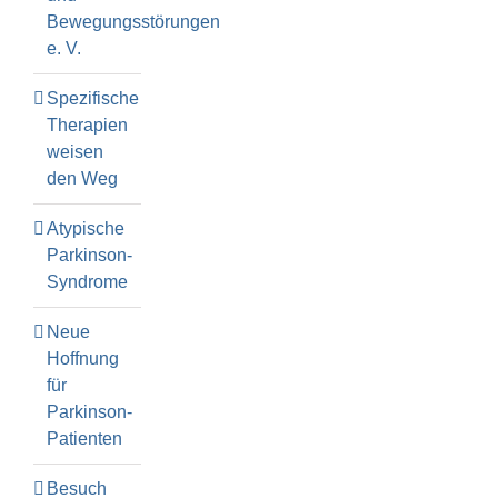
Bewegungsstörungen
e. V.
Spezifische
Therapien
weisen
den Weg
Atypische
Parkinson-
Syndrome
Neue
Hoffnung
für
Parkinson-
Patienten
Besuch