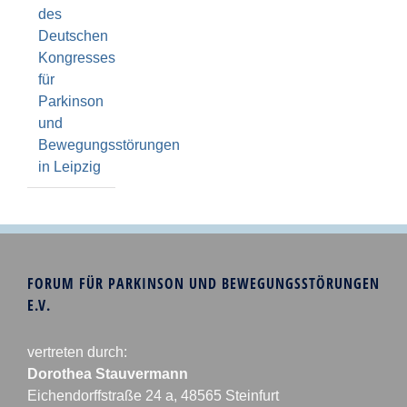
des
Deutschen
Kongresses
für
Parkinson
und
Bewegungsstörungen
in Leipzig
FORUM FÜR PARKINSON UND BEWEGUNGSSTÖRUNGEN
E.V.
vertreten durch:
Dorothea Stauvermann
Eichendorffstraße 24 a, 48565 Steinfurt