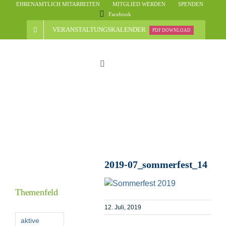
Skip
EHRENAMTLICH MITARBEITEN
MITGLIED WERDEN
SPENDEN
Facebook
to
content
VERANSTALTUNGSKALENDER
PDF DOWNLOAD
Toggle
Navigation
Start
Der Verein
Nachrichten
2019-07_sommerfest_14
Veranstaltungsübersicht
Themenfeld
12. Juli, 2019
aktive
Informationen