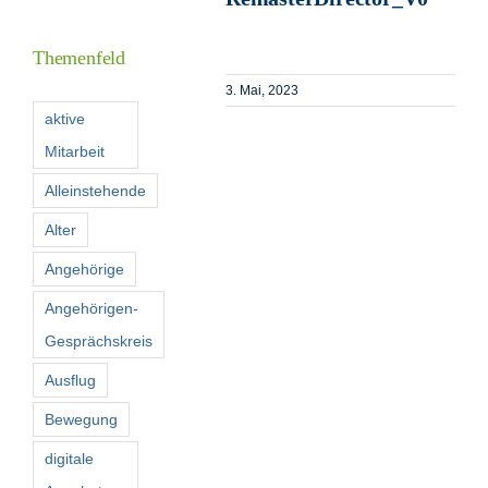
Inform
Themenfeld
Förder
3. Mai, 2023
aktive
Mitarbeit
Konta
Alleinstehende
Suche
Alter
nach:
Angehörige
Angehörigen-
Gesprächskreis
Ausflug
Bewegung
digitale