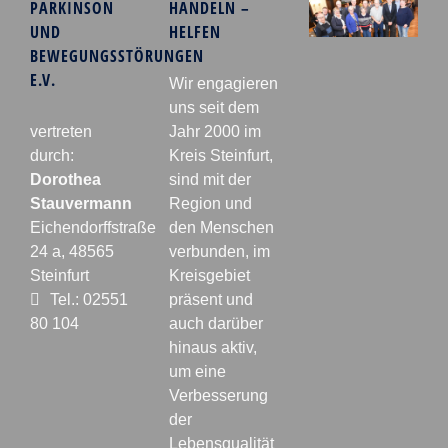
PARKINSON
HANDELN –
UND
HELFEN
BEWEGUNGSSTÖRUNGEN
E.V.
Wir engagieren
uns seit dem
vertreten
Jahr 2000 im
durch:
Kreis Steinfurt,
Dorothea
sind mit der
Stauvermann
Region und
Eichendorffstraße
den Menschen
24 a, 48565
verbunden, im
Steinfurt
Kreisgebiet
Tel.: 02551
präsent und
80 104
auch darüber
hinaus aktiv,
um eine
Verbesserung
der
Lebensqualität