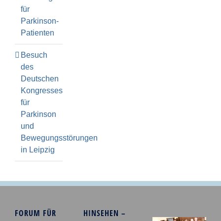
für
Parkinson-
Patienten
Besuch
des
Deutschen
Kongresses
für
Parkinson
und
Bewegungsstörungen
in Leipzig
FORUM FÜR
HINSEHEN –