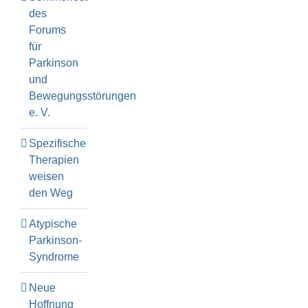
des
Forums
für
Parkinson
und
Bewegungsstörungen
e. V.
Spezifische
Therapien
weisen
den Weg
Atypische
Parkinson-
Syndrome
Neue
Hoffnung