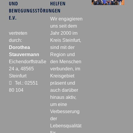
UND
HELFEN
BEWEGUNGSSTÖRUNGEN
E.V.
Wir engagieren
uns seit dem
vertreten
Jahr 2000 im
durch:
Kreis Steinfurt,
Dorothea
sind mit der
Stauvermann
Region und
Eichendorffstraße
den Menschen
24 a, 48565
verbunden, im
Steinfurt
Kreisgebiet
Tel.: 02551
präsent und
80 104
auch darüber
hinaus aktiv,
um eine
Verbesserung
der
Lebensqualität
für