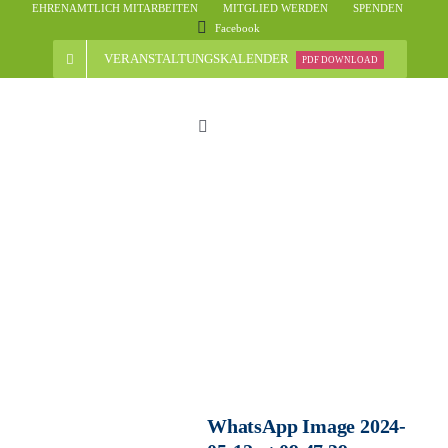
Skip
EHRENAMTLICH MITARBEITEN
MITGLIED WERDEN
SPENDEN
Facebook
to
content
VERANSTALTUNGSKALENDER
PDF DOWNLOAD
Toggle
Navigation
Start
Der Verein
Nachrichten
Veranstaltungsübersicht
WhatsApp Image 2024-
Informationen