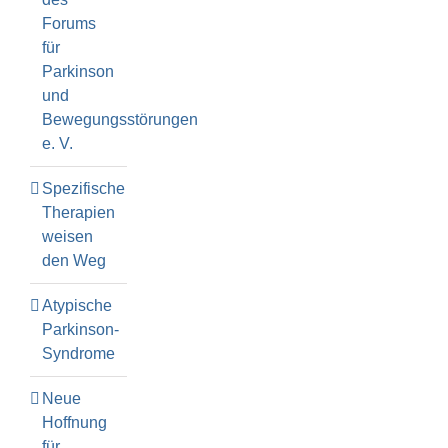
Forums
für
Parkinson
und
Bewegungsstörungen
e. V.
Spezifische
Therapien
weisen
den Weg
Atypische
Parkinson-
Syndrome
Neue
Hoffnung
für