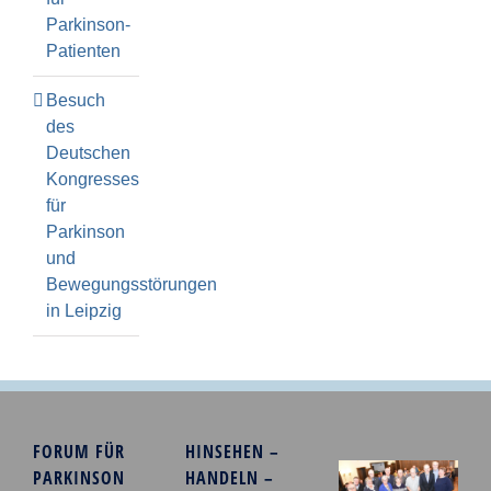
Parkinson-
Patienten
Besuch
des
Deutschen
Kongresses
für
Parkinson
und
Bewegungsstörungen
in Leipzig
FORUM FÜR
HINSEHEN –
PARKINSON
HANDELN –