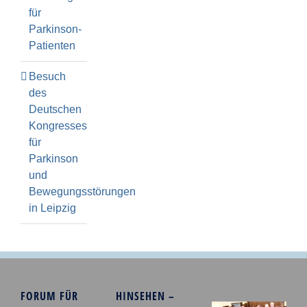
für
Parkinson-
Patienten
Besuch
des
Deutschen
Kongresses
für
Parkinson
und
Bewegungsstörungen
in Leipzig
FORUM FÜR
HINSEHEN –