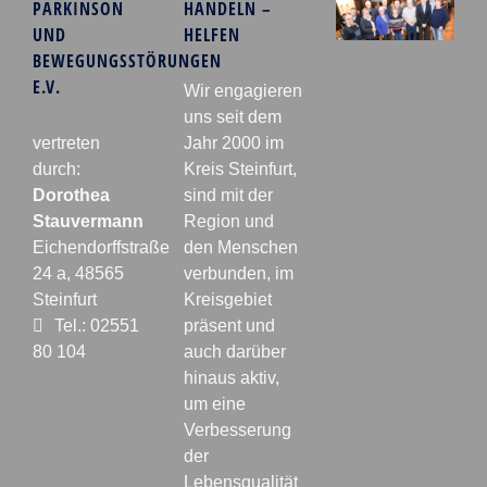
PARKINSON
HANDELN –
UND
HELFEN
BEWEGUNGSSTÖRUNGEN
E.V.
Wir engagieren
uns seit dem
vertreten
Jahr 2000 im
durch:
Kreis Steinfurt,
Dorothea
sind mit der
Stauvermann
Region und
Eichendorffstraße
den Menschen
24 a, 48565
verbunden, im
Steinfurt
Kreisgebiet
Tel.: 02551
präsent und
80 104
auch darüber
hinaus aktiv,
um eine
Verbesserung
der
Lebensqualität