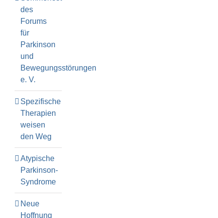
des
Forums
für
Parkinson
und
Bewegungsstörungen
e. V.
Spezifische
Therapien
weisen
den Weg
Atypische
Parkinson-
Syndrome
Neue
Hoffnung