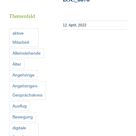
Inform
Themenfeld
Förder
12. April, 2022
aktive
Mitarbeit
Konta
Alleinstehende
Suche
Alter
nach:
Angehörige
Angehörigen-
Gesprächskreis
Ausflug
Bewegung
digitale