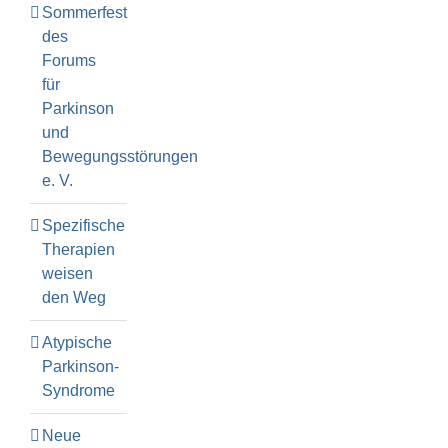
Sommerfest
des
Forums
für
Parkinson
und
Bewegungsstörungen
e. V.
Spezifische
Therapien
weisen
den Weg
Atypische
Parkinson-
Syndrome
Neue