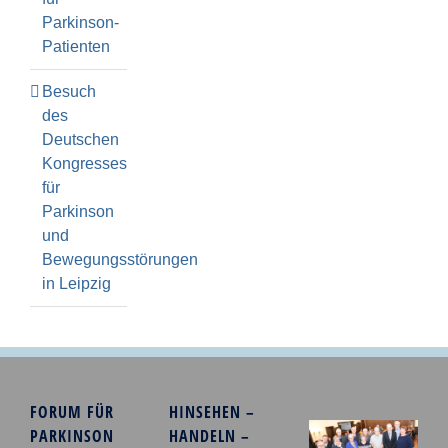
Parkinson-
Patienten
Besuch
des
Deutschen
Kongresses
für
Parkinson
und
Bewegungsstörungen
in Leipzig
FORUM FÜR
HINSEHEN –
PARKINSON
HANDELN –