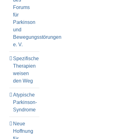
Forums
für
Parkinson
und
Bewegungsstörungen
e. V.
Spezifische
Therapien
weisen
den Weg
Atypische
Parkinson-
Syndrome
Neue
Hoffnung
für