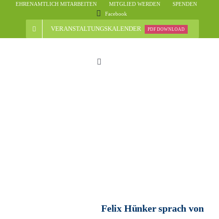
Skip
EHRENAMTLICH MITARBEITEN
MITGLIED WERDEN
SPENDEN
Facebook
to
content
VERANSTALTUNGSKALENDER
PDF DOWNLOAD
Toggle
Navigation
Start
Der Verein
Nachrichten
Veranstaltungsübersicht
Felix Hünker sprach von
Informationen