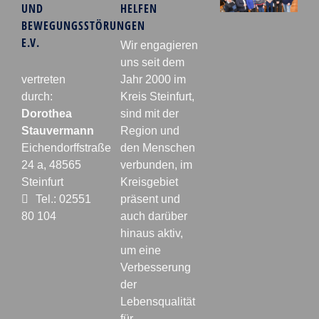
UND
HELFEN
BEWEGUNGSSTÖRUNGEN
E.V.
Wir engagieren
uns seit dem
vertreten
Jahr 2000 im
durch:
Kreis Steinfurt,
Dorothea
sind mit der
Stauvermann
Region und
Eichendorffstraße
den Menschen
24 a, 48565
verbunden, im
Steinfurt
Kreisgebiet
Tel.: 02551
präsent und
80 104
auch darüber
hinaus aktiv,
um eine
Verbesserung
der
Lebensqualität
für