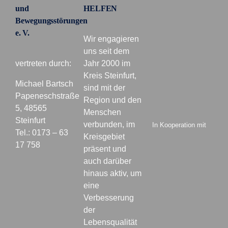
und
HELFEN
Bewegungsstörungen
e. V.
Wir engagieren
uns seit dem
vertreten durch:
Jahr 2000 im
Kreis Steinfurt,
Michael Bartsch
sind mit der
Papeneschstraße
Region und den
5, 48565
Menschen
Steinfurt
verbunden, im
In Kooperation mit
Tel.: 0173 – 63
Kreisgebiet
17 758
präsent und
auch darüber
hinaus aktiv, um
eine
Verbesserung
der
Lebensqualität