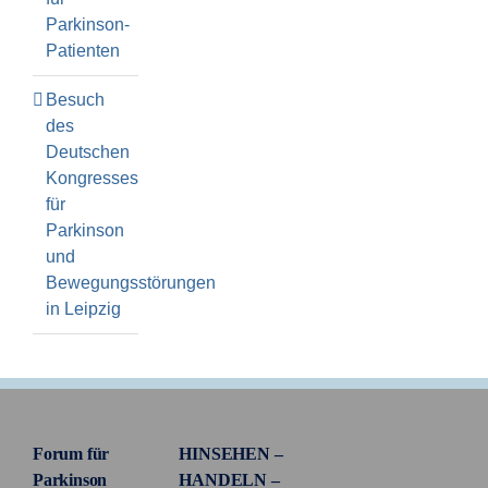
Parkinson-
Patienten
Besuch
des
Deutschen
Kongresses
für
Parkinson
und
Bewegungsstörungen
in Leipzig
Forum für
HINSEHEN –
Parkinson
HANDELN –