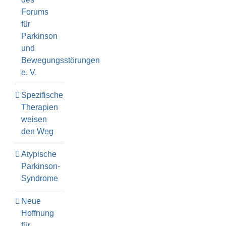
Forums
für
Parkinson
und
Bewegungsstörungen
e. V.
Spezifische
Therapien
weisen
den Weg
Atypische
Parkinson-
Syndrome
Neue
Hoffnung
für