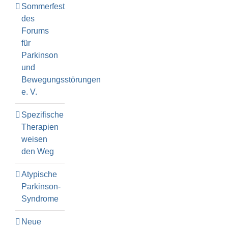
Sommerfest
des
Forums
für
Parkinson
und
Bewegungsstörungen
e. V.
Spezifische
Therapien
weisen
den Weg
Atypische
Parkinson-
Syndrome
Neue