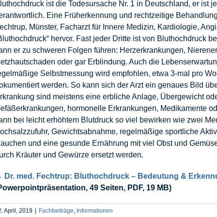
luthochdruck ist die Todesursache Nr. 1 in Deutschland, er ist je
erantwortlich. Eine Früherkennung und rechtzeitige Behandlung 
echtrup, Münster, Facharzt für Innere Medizin, Kardiologie, A
Bluthochdruck“ hervor. Fast jeder Dritte ist von Bluthochdruck b
ann er zu schweren Folgen führen: Herzerkrankungen, Nierener
etzhautschaden oder gar Erblindung. Auch die Lebenserwartung 
egelmäßige Selbstmessung wird empfohlen, etwa 3-mal pro Woc
okumentiert werden. So kann sich der Arzt ein genaues Bild ü
rkrankung sind meistens eine erbliche Anlage, Übergewicht ode
efäßerkrankungen, hormonelle Erkrankungen, Medikamente ode
ann bei leicht erhöhtem Blutdruck so viel bewirken wie zwei
ochsalzzufuhr, Gewichtsabnahme, regelmäßige sportliche Aktiv
auchen und eine gesunde Ernährung mit viel Obst und Gemüse, 
urch Kräuter und Gewürze ersetzt werden.
 Dr. med. Fechtrup: Bluthochdruck – Bedeutung & Erken
Powerpointpräsentation, 49 Seiten, PDF, 19 MB)
. April, 2019
|
Fachbeiträge
,
Informationen