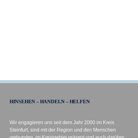
HINSEHEN – HANDELN – HELFEN
Wir engagieren uns seit dem Jahr 2000 im Kreis
Steinfurt, sind mit der Region und den Menschen
verbunden, im Kreisgebiet präsent und auch darüber