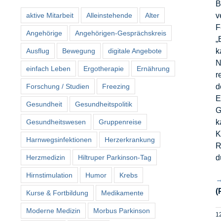
B
aktive Mitarbeit
Alleinstehende
Alter
v
F
Angehörige
Angehörigen-Gesprächskreis
„
Ausflug
Bewegung
digitale Angebote
k
N
einfach Leben
Ergotherapie
Ernährung
r
Forschung / Studien
Freezing
d
E
Gesundheit
Gesundheitspolitik
G
Gesundheitswesen
Gruppenreise
k
K
Harnwegsinfektionen
Herzerkrankung
R
Herzmedizin
Hiltruper Parkinson-Tag
d
Hirnstimulation
Humor
Krebs
→
(
Kurse & Fortbildung
Medikamente
Moderne Medizin
Morbus Parkinson
12