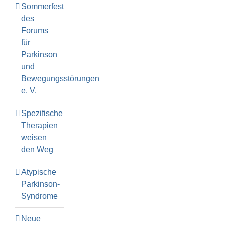
Sommerfest
des
Forums
für
Parkinson
und
Bewegungsstörungen
e. V.
Spezifische
Therapien
weisen
den Weg
Atypische
Parkinson-
Syndrome
Neue