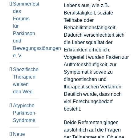
Sommerfest
Lebens aus, wie z.B.
des
Berufstätigkeit, soziale
Forums
Teilhabe oder
für
Rehabilitationsfähigkeit.
Parkinson
Dadurch verschlechtert sich
und
die Lebensqualität der
Bewegungsstörungen
Erkrankten erheblich.
e. V.
Vorgestellt wurden Fakten zur
Auftretenshäufigkeit, zur
Spezifische
Symptomatik sowie zu
Therapien
diagnostischen und
weisen
therapeutischen Verfahren.
den Weg
Deutlich wurde, dass noch
viel Forschungsbedarf
Atypische
besteht.
Parkinson-
Syndrome
Beide Referenten gingen
ausführlich auf die Fragen
Neue
der Teilnehmer ein. Ob eine