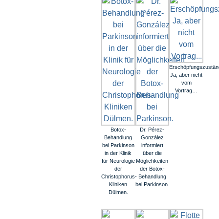
Erschöpfungszustä
Ja, aber nicht
vom
Vortrag…
Botox-
Dr. Pérez-
Behandlung
González
bei Parkinson
informiert
in der Klinik
über die
für Neurologie
Möglichkeiten
der
der Botox-
Christophorus-
Behandlung
Kliniken
bei Parkinson.
Dülmen.