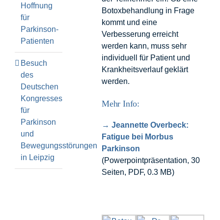
Hoffnung
Botoxbehandlung in Frage
für
kommt und eine
Parkinson-
Verbesserung erreicht
Patienten
werden kann, muss sehr
individuell für Patient und
Besuch
Krankheitsverlauf geklärt
des
werden.
Deutschen
Kongresses
Mehr Info:
für
Parkinson
→ Jeannette Overbeck:
und
Fatigue bei Morbus
Bewegungsstörungen
Parkinson
in Leipzig
(Powerpointpräsentation, 30
Seiten, PDF, 0.3 MB)