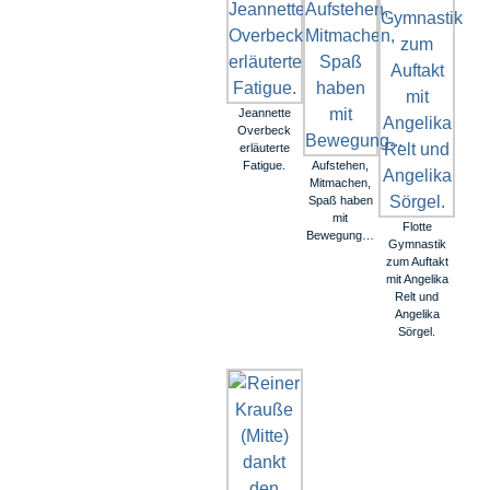
Jeannette
Overbeck
erläuterte
Fatigue.
Aufstehen,
Mitmachen,
Spaß haben
mit
Flotte
Bewegung…
Gymnastik
zum Auftakt
mit Angelika
Relt und
Angelika
Sörgel.