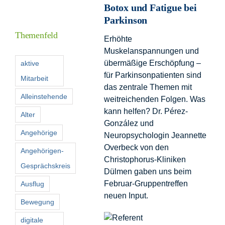
Botox und Fatigue bei
Informationen
Parkinson
Themenfeld
Erhöhte
Förderer
Muskelanspannungen und
übermäßige Erschöpfung –
aktive
für Parkinsonpatienten sind
Mitarbeit
Kontakt
das zentrale Themen mit
Alleinstehende
weitreichenden Folgen. Was
Suche
kann helfen? Dr. Pérez-
Alter
nach:
González und
Angehörige
Neuropsychologin Jeannette
Overbeck von den
Angehörigen-
Christophorus-Kliniken
Gesprächskreis
Dülmen gaben uns beim
Februar-Gruppentreffen
Ausflug
neuen Input.
Bewegung
digitale