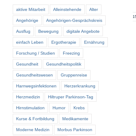
aktive Mitarbeit
Alleinstehende
Alter
1
Angehörige
Angehörigen-Gesprächskreis
Ausflug
Bewegung
digitale Angebote
einfach Leben
Ergotherapie
Ernährung
Forschung / Studien
Freezing
Gesundheit
Gesundheitspolitik
Gesundheitswesen
Gruppenreise
Harnwegsinfektionen
Herzerkrankung
Herzmedizin
Hiltruper Parkinson-Tag
Hirnstimulation
Humor
Krebs
Kurse & Fortbildung
Medikamente
Moderne Medizin
Morbus Parkinson