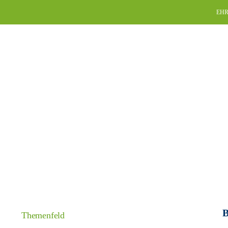
Skip
EHR
to
content
B
Themenfeld