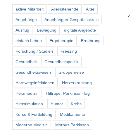
aktive Mitarbeit
Alleinstehende
Alter
2
Angehörige
Angehörigen-Gesprächskreis
Ausflug
Bewegung
digitale Angebote
einfach Leben
Ergotherapie
Ernährung
Forschung / Studien
Freezing
Gesundheit
Gesundheitspolitik
Gesundheitswesen
Gruppenreise
Harnwegsinfektionen
Herzerkrankung
Herzmedizin
Hiltruper Parkinson-Tag
Hirnstimulation
Humor
Krebs
Kurse & Fortbildung
Medikamente
Moderne Medizin
Morbus Parkinson