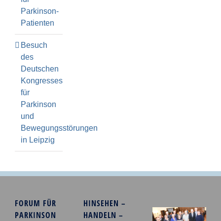
Parkinson-
Patienten
Besuch
des
Deutschen
Kongresses
für
Parkinson
und
Bewegungsstörungen
in Leipzig
FORUM FÜR
HINSEHEN –
PARKINSON
HANDELN –