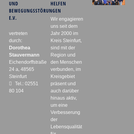
UND
HELFEN
BEWEGUNGSSTÖRUNGEN
E.V.
Wir engagieren
uns seit dem
vertreten
Jahr 2000 im
durch:
Kreis Steinfurt,
Dorothea
sind mit der
Stauvermann
Region und
Eichendorffstraße
den Menschen
24 a, 48565
verbunden, im
Steinfurt
Kreisgebiet
Tel.: 02551
präsent und
80 104
auch darüber
hinaus aktiv,
um eine
Verbesserung
der
Lebensqualität
für