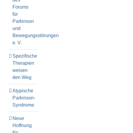
Forums
für
Parkinson
und
Bewegungsstörungen
e. V.
Spezifische
Therapien
weisen
den Weg
Atypische
Parkinson-
Syndrome
Neue
Hoffnung
für