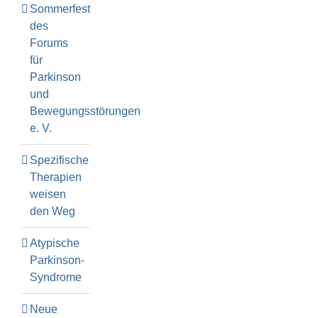
Sommerfest
des
Forums
für
Parkinson
und
Bewegungsstörungen
e. V.
Spezifische
Therapien
weisen
den Weg
Atypische
Parkinson-
Syndrome
Neue