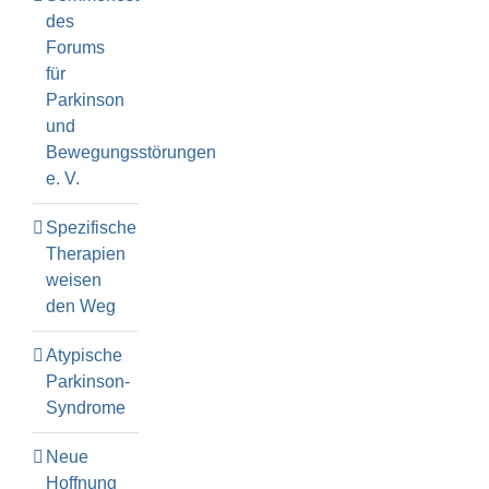
des
Forums
für
Parkinson
und
Bewegungsstörungen
e. V.
Spezifische
Therapien
weisen
den Weg
Atypische
Parkinson-
Syndrome
Neue
Hoffnung