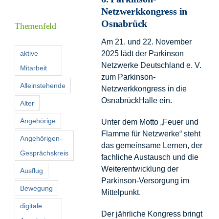
Inform
Netzwerkkongress in
Osnabrück
Themenfeld
Förder
Am 21. und 22. November
aktive
2025 lädt der Parkinson
Netzwerke Deutschland e. V.
Mitarbeit
Konta
zum Parkinson-
Alleinstehende
Netzwerkkongress in die
Suche
OsnabrückHalle ein.
Alter
nach:
Angehörige
Unter dem Motto „Feuer und
Flamme für Netzwerke“ steht
Angehörigen-
das gemeinsame Lernen, der
Gesprächskreis
fachliche Austausch und die
Weiterentwicklung der
Ausflug
Parkinson-Versorgung im
Bewegung
Mittelpunkt.
digitale
Der jährliche Kongress bringt