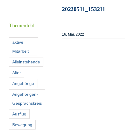
20220511_153211
I
Themenfeld
16. Mai, 2022
F
aktive
Mitarbeit
K
Alleinstehende
Alter
S
n
Angehörige
Angehörigen-
Gesprächskreis
Ausflug
Bewegung