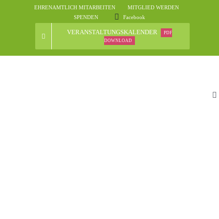
Skip
EHRENAMTLICH MITARBEITEN
MITGLIED WERDEN
to
SPENDEN
Facebook
content
VERANSTALTUNGSKALENDER
PDF
DOWNLOAD
To
Na
St
D
N
Ve