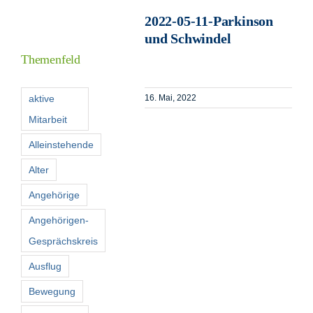
2022-05-11-Parkinson
und Schwindel
I
Themenfeld
F
aktive
16. Mai, 2022
Mitarbeit
K
Alleinstehende
Alter
S
n
Angehörige
Angehörigen-
Gesprächskreis
Ausflug
Bewegung