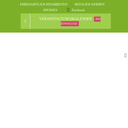
Skip
EHRENAMTLICH MITARBEITEN
MITGLIED WERDEN
to
SPENDEN
Facebook
content
VERANSTALTUNGSKALENDER
PDF
DOWNLOAD
To
Na
St
D
N
Ve