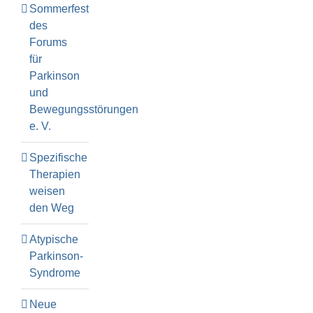
Sommerfest
des
Forums
für
Parkinson
und
Bewegungsstörungen
e. V.
Spezifische
Therapien
weisen
den Weg
Atypische
Parkinson-
Syndrome
Neue