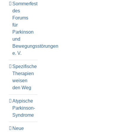
Sommerfest
des
Forums
für
Parkinson
und
Bewegungsstörungen
e. V.
Spezifische
Therapien
weisen
den Weg
Atypische
Parkinson-
Syndrome
Neue