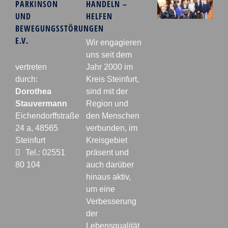
PARKINSON
HANDELN –
UND
HELFEN
BEWEGUNGSSTÖRUNGEN
E.V.
Wir engagieren
uns seit dem
vertreten
Jahr 2000 im
durch:
Kreis Steinfurt,
Dorothea
sind mit der
Stauvermann
Region und
Eichendorffstraße
den Menschen
24 a, 48565
verbunden, im
Steinfurt
Kreisgebiet
Tel.: 02551
präsent und
80 104
auch darüber
hinaus aktiv,
um eine
Verbesserung
der
Lebensqualität