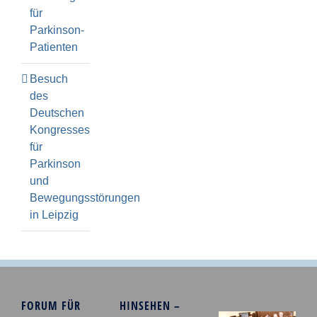
für
Parkinson-
Patienten
Besuch
des
Deutschen
Kongresses
für
Parkinson
und
Bewegungsstörungen
in Leipzig
FORUM FÜR
HINSEHEN –