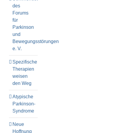
des
Forums
für
Parkinson
und
Bewegungsstörungen
e. V.
Spezifische
Therapien
weisen
den Weg
Atypische
Parkinson-
Syndrome
Neue
Hoffnung