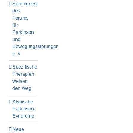
Sommerfest
des
Forums
für
Parkinson
und
Bewegungsstörungen
e. V.
Spezifische
Therapien
weisen
den Weg
Atypische
Parkinson-
Syndrome
Neue