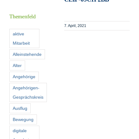
Inform
Themenfeld
Förder
7. April, 2021
aktive
Mitarbeit
Konta
Alleinstehende
Suche
Alter
nach:
Angehörige
Angehörigen-
Gesprächskreis
Ausflug
Bewegung
digitale