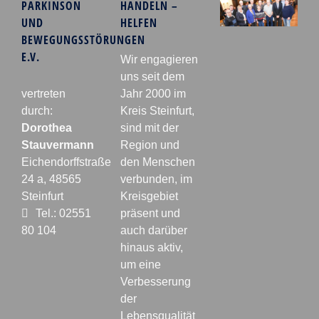
PARKINSON
HANDELN –
UND
HELFEN
BEWEGUNGSSTÖRUNGEN
E.V.
Wir engagieren
uns seit dem
vertreten
Jahr 2000 im
durch:
Kreis Steinfurt,
Dorothea
sind mit der
Stauvermann
Region und
Eichendorffstraße
den Menschen
24 a, 48565
verbunden, im
Steinfurt
Kreisgebiet
Tel.: 02551
präsent und
80 104
auch darüber
hinaus aktiv,
um eine
Verbesserung
der
Lebensqualität