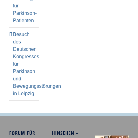
für
Parkinson-
Patienten
Besuch
des
Deutschen
Kongresses
für
Parkinson
und
Bewegungsstörungen
in Leipzig
FORUM FÜR
HINSEHEN –