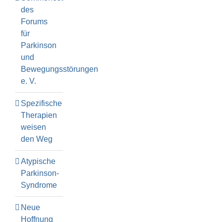
des
Forums
für
Parkinson
und
Bewegungsstörungen
e. V.
Spezifische
Therapien
weisen
den Weg
Atypische
Parkinson-
Syndrome
Neue
Hoffnung