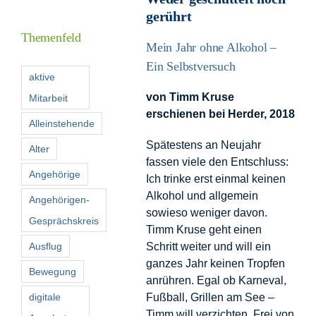
Inform
gerührt
Themenfeld
Mein Jahr ohne Alkohol –
Förder
Ein Selbstversuch
aktive
von Timm Kruse
Mitarbeit
Konta
erschienen bei Herder, 2018
Alleinstehende
Suche
Spätestens an Neujahr
Alter
nach:
fassen viele den Entschluss:
Angehörige
Ich trinke erst einmal keinen
Alkohol und allgemein
Angehörigen-
sowieso weniger davon.
Gesprächskreis
Timm Kruse geht einen
Ausflug
Schritt weiter und will ein
ganzes Jahr keinen Tropfen
Bewegung
anrühren. Egal ob Karneval,
digitale
Fußball, Grillen am See –
Timm will verzichten. Frei von