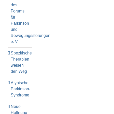
des
Forums
für
Parkinson
und
Bewegungsstörungen
e. V.
Spezifische
Therapien
weisen
den Weg
Atypische
Parkinson-
Syndrome
Neue
Hoffnung