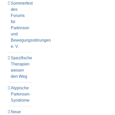
Sommerfest
des
Forums
für
Parkinson
und
Bewegungsstörungen
e. V.
Spezifische
Therapien
weisen
den Weg
Atypische
Parkinson-
Syndrome
Neue