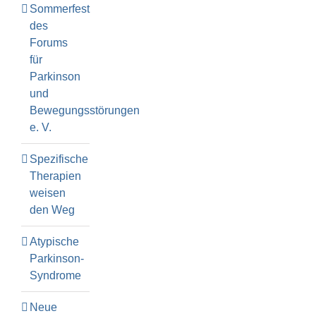
Sommerfest
des
Forums
für
Parkinson
und
Bewegungsstörungen
e. V.
Spezifische
Therapien
weisen
den Weg
Atypische
Parkinson-
Syndrome
Neue