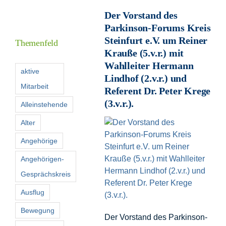
Der Vorstand des
Parkinson-Forums Kreis
I
Steinfurt e.V. um Reiner
Themenfeld
Krauße (5.v.r.) mit
Wahlleiter Hermann
F
aktive
Lindhof (2.v.r.) und
Mitarbeit
Referent Dr. Peter Krege
K
(3.v.r.).
Alleinstehende
Alter
S
n
Angehörige
Angehörigen-
Gesprächskreis
Ausflug
Bewegung
Der Vorstand des Parkinson-