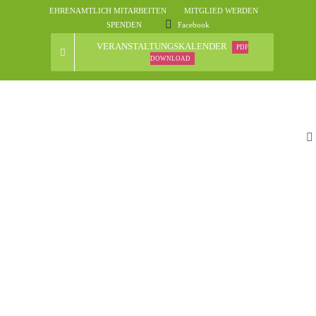
Skip
EHRENAMTLICH MITARBEITEN
MITGLIED WERDEN
to
SPENDEN
Facebook
content
VERANSTALTUNGSKALENDER
PDF
DOWNLOAD
To
Na
St
D
N
Ve