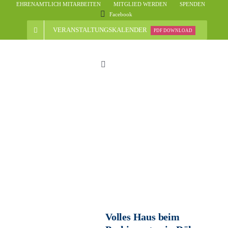
Skip
EHRENAMTLICH MITARBEITEN
MITGLIED WERDEN
SPENDEN
Facebook
to
content
VERANSTALTUNGSKALENDER
PDF DOWNLOAD
Toggle
Navigation
Start
Der Verein
Nachrichten
Veranstaltungsübersicht
Volles Haus beim
Informationen