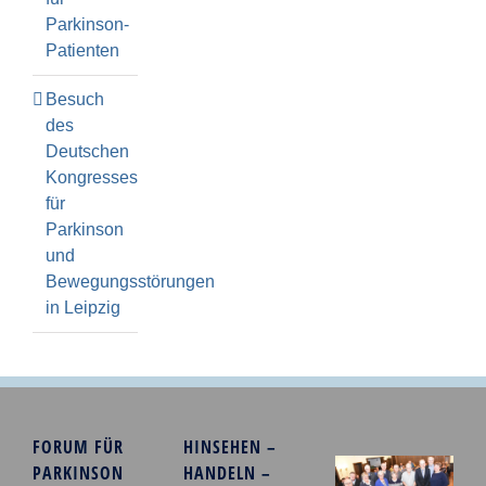
Parkinson-
Patienten
Besuch
des
Deutschen
Kongresses
für
Parkinson
und
Bewegungsstörungen
in Leipzig
FORUM FÜR
HINSEHEN –
PARKINSON
HANDELN –