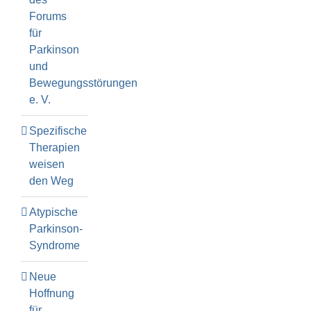
Forums
für
Parkinson
und
Bewegungsstörungen
e. V.
Spezifische
Therapien
weisen
den Weg
Atypische
Parkinson-
Syndrome
Neue
Hoffnung
für