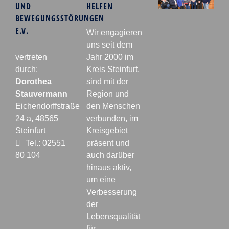
UND
HELFEN
BEWEGUNGSSTÖRUNGEN
E.V.
Wir engagieren
uns seit dem
vertreten
Jahr 2000 im
durch:
Kreis Steinfurt,
Dorothea
sind mit der
Stauvermann
Region und
Eichendorffstraße
den Menschen
24 a, 48565
verbunden, im
Steinfurt
Kreisgebiet
Tel.: 02551
präsent und
80 104
auch darüber
hinaus aktiv,
um eine
Verbesserung
der
Lebensqualität
für