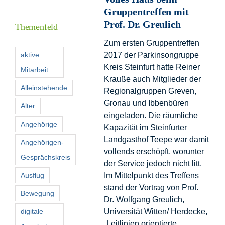
Inform
Gruppentreffen mit
Prof. Dr. Greulich
Themenfeld
Förder
Zum ersten Gruppentreffen
aktive
2017 der Parkinsongruppe
Kreis Steinfurt hatte Reiner
Mitarbeit
Konta
Krauße auch Mitglieder der
Alleinstehende
Regionalgruppen Greven,
Suche
Gronau und Ibbenbüren
Alter
nach:
eingeladen. Die räumliche
Angehörige
Kapazität im Steinfurter
Landgasthof Teepe war damit
Angehörigen-
vollends erschöpft, worunter
Gesprächskreis
der Service jedoch nicht litt.
Ausflug
Im Mittelpunkt des Treffens
stand der Vortrag von Prof.
Bewegung
Dr. Wolfgang Greulich,
digitale
Universität Witten/ Herdecke,
„Leitlinien orientierte