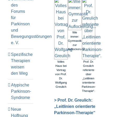
des
Forums
für
Parkinson
und
Wie
Bewegungsstörungen
immer:
Gymnastik
e. V.
zur
Auflockerung…
Spezifische
Therapien
Volles
Prof. Dr.
Haus bei
Greulich
weisen
Vortrag
referierte
den Weg
von Prof.
über
Dr.
„Leitlinien
Wolfgang
orientierte
Atypische
Greulich
Parkinson-
Parkinson-
Therapie“.
Syndrome
> Prof. Dr. Greulich:
„Leitlinien orientierte
Neue
Parkinson-Therapie“
Hoffnung