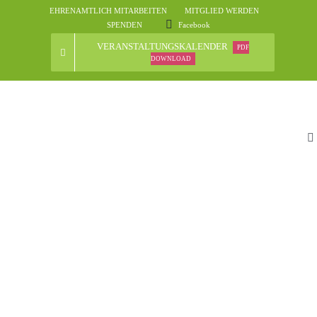
Skip
EHRENAMTLICH MITARBEITEN
MITGLIED WERDEN
to
SPENDEN
Facebook
content
VERANSTALTUNGSKALENDER
PDF
DOWNLOAD
To
Na
St
D
N
Ve