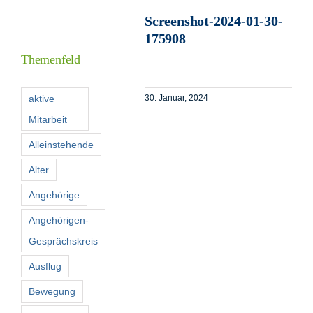
Screenshot-2024-01-30-
175908
I
Themenfeld
F
aktive
30. Januar, 2024
Mitarbeit
K
Alleinstehende
Alter
S
n
Angehörige
Angehörigen-
Gesprächskreis
Ausflug
Bewegung