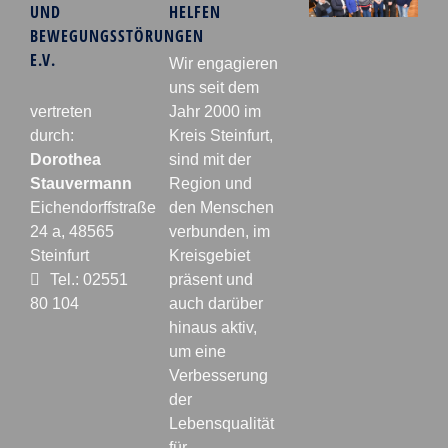
UND
HELFEN
BEWEGUNGSSTÖRUNGEN
E.V.
Wir engagieren
uns seit dem
vertreten
Jahr 2000 im
durch:
Kreis Steinfurt,
Dorothea
sind mit der
Stauvermann
Region und
Eichendorffstraße
den Menschen
24 a, 48565
verbunden, im
Steinfurt
Kreisgebiet
Tel.: 02551
präsent und
80 104
auch darüber
hinaus aktiv,
um eine
Verbesserung
der
Lebensqualität
für