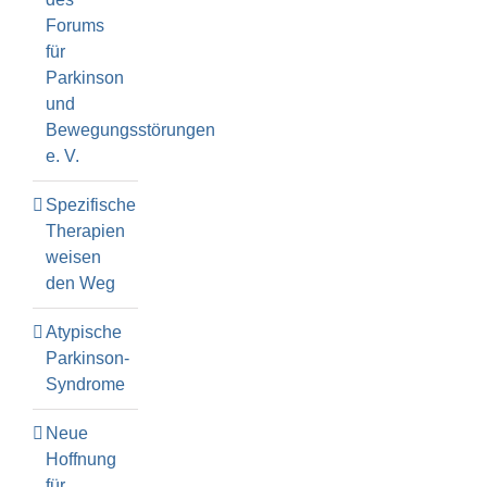
Forums
für
Parkinson
und
Bewegungsstörungen
e. V.
Spezifische
Therapien
weisen
den Weg
Atypische
Parkinson-
Syndrome
Neue
Hoffnung
für