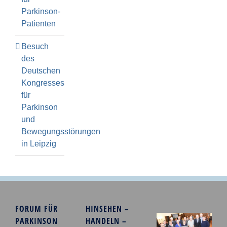
Parkinson-
Patienten
Besuch
des
Deutschen
Kongresses
für
Parkinson
und
Bewegungsstörungen
in Leipzig
FORUM FÜR
HINSEHEN –
PARKINSON
HANDELN –