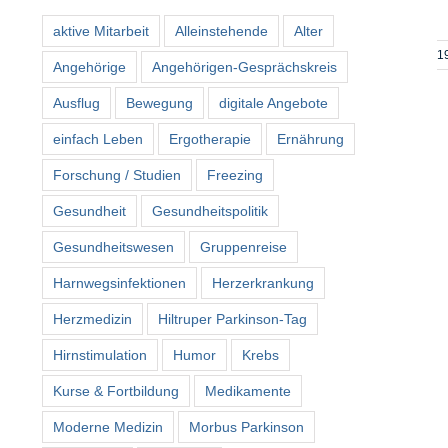
aktive Mitarbeit
Alleinstehende
Alter
1
Angehörige
Angehörigen-Gesprächskreis
Ausflug
Bewegung
digitale Angebote
einfach Leben
Ergotherapie
Ernährung
Forschung / Studien
Freezing
Gesundheit
Gesundheitspolitik
Gesundheitswesen
Gruppenreise
Harnwegsinfektionen
Herzerkrankung
Herzmedizin
Hiltruper Parkinson-Tag
Hirnstimulation
Humor
Krebs
Kurse & Fortbildung
Medikamente
Moderne Medizin
Morbus Parkinson