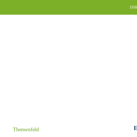
Skip
EHR
to
content
I
Themenfeld