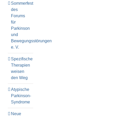
Sommerfest
des
Forums
für
Parkinson
und
Bewegungsstörungen
e. V.
Spezifische
Therapien
weisen
den Weg
Atypische
Parkinson-
Syndrome
Neue